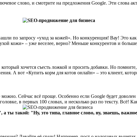
лючевое слово, и смотрите на предложения Google. Эти слова акт
нашли по запросу «уход за кожей». Но конкуренция! Вау! Это как
сухой кожи» – уже веселее, верно? Меньше конкурентов и больше
, который хочется съесть ложкой и просить добавки. Но помнит
нения. А вот «Купить корм для котов онлайн» – это клиент, кото
е можно. Сейчас всё проще. Особенно если Google будет доволен 
оловке, в первых 100 словах, и несколько раз по тексту. Всё! К
а ты такой: "Ну, это типа, главное слово, ну, знаешь, важное
ация? Давайте её сразу! Например, пост о налоговых вычетах на