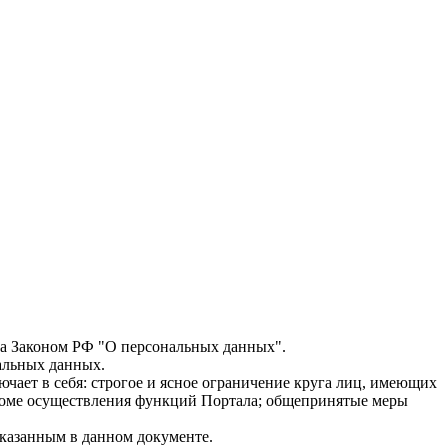
езопасности хранения и обработки персональных данных
ена Законом РФ "О персональных данных".
нальных данных.
ает в себя: строгое и ясное ограничение круга лиц, имеющих
кроме осуществления функций Портала; общепринятые меры
азанным в данном документе.