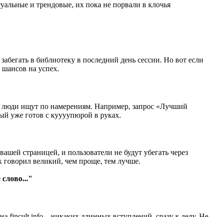
уальные и трендовые, их пока не порвали в клочья
 забегать в библиотеку в последний день сессии. Но вот если
 шансов на успех.
е, люди ищут по намерениям. Например, запрос «Лучший
рый уже готов с куууупюрой в руках.
вашей страницей, и пользователи не будут убегать через
ак говорил великий, чем проще, тем лучше.
 слово..."
 fincult.info – никаких длинных вступлений, сразу к делу. Не