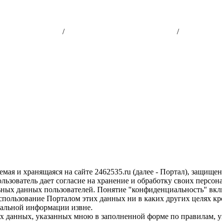
ьское соглашение
/
Политика конфиденциальности
/
Политика б
мая и хранящаяся на сайте 2462535.ru (далее - Портал), защищ
ьзователь дает согласие на хранение и обработку своих персо
ных данных пользователей. Понятие "конфиденциальность" включ
спользование Порталом этих данных ни в каких других целях 
нальной информации извне.
анных, указанных мною в заполненной форме по правилам, ук