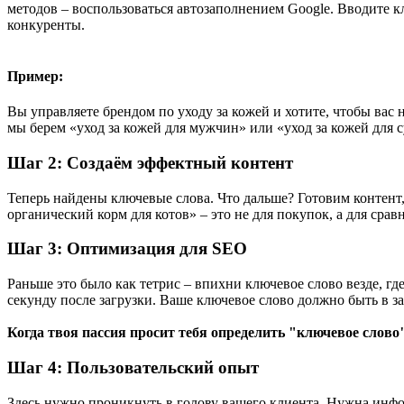
методов – воспользоваться автозаполнением Google. Вводите к
конкуренты.
Пример:
Вы управляете брендом по уходу за кожей и хотите, чтобы вас 
мы берем «уход за кожей для мужчин» или «уход за кожей для 
Шаг 2: Создаём эффектный контент
Теперь найдены ключевые слова. Что дальше? Готовим контент
органический корм для котов» – это не для покупок, а для срав
Шаг 3: Оптимизация для SEO
Раньше это было как тетрис – впихни ключевое слово везде, гд
секунду после загрузки. Ваше ключевое слово должно быть в заг
Когда твоя пассия просит тебя определить "ключевое слово", 
Шаг 4: Пользовательский опыт
Здесь нужно проникнуть в голову вашего клиента. Нужна информ