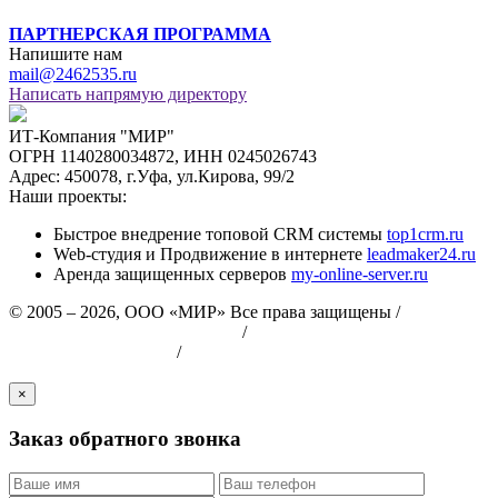
ПАРТНЕРСКАЯ ПРОГРАММА
Напишите нам
mail@2462535.ru
Написать напрямую директору
ИТ-Компания "МИР"
ОГРН 1140280034872, ИНН 0245026743
Адрес: 450078, г.Уфа, ул.Кирова, 99/2
Наши проекты:
Быстрое внедрение топовой CRM системы
top1crm.ru
Web-студия и Продвижение в интернете
leadmaker24.ru
Аренда защищенных серверов
my-online-server.ru
© 2005 – 2026, ООО «МИР» Все права защищены /
Пользовательское соглашение
/
Политика
конфиденциальности
/
Политика безопасности хранения и
обработки персональных данных
×
Заказ обратного звонка